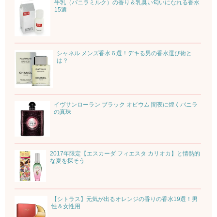
牛乳（バニラミルク）の香り＆乳臭い匂いになれる香水
15選
シャネル メンズ香水６選！デキる男の香水選び術と
は？
イヴサンローラン ブラック オピウム 闇夜に煌くバニラ
の真珠
2017年限定【エスカーダ フィエスタ カリオカ】と情熱的
な夏を探そう
【シトラス】元気が出るオレンジの香りの香水19選！男
性＆女性用