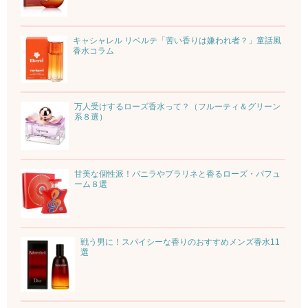
キャシャレル リベルテ「苦い香りは嫌われ者？」童話風
香水コラム
万人受けするローズ香水って？（フルーティ＆グリーン
系８選）
甘美な個性派！バニラやプラリネと香るローズ・パフュ
ーム８選
戦う男に！スパイシーな香りのおすすめメンズ香水11
選