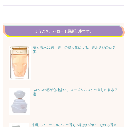
ようこそ、ハロー！最新記事です。
美女香水12選！香りの擬人化による、香水選びの新提
案
ふわふわ感が心地よい、ローズ＆ムスクの香りの香水７
選
牛乳（バニラミルク）の香り＆乳臭い匂いになれる香水