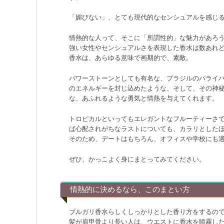
「媚びない」、とても現代的なセンシュアルを感じ
情熱的な人って、そこに「所謂性的」な魅力があろ
強い女性やセンシュアルさを表現した香水は数あれ
香水は、あらゆる意味で画期的で、素敵。
パワーストーンとしても有名な、ブラジルのパライ
のエネルギーを封じ込めたような、そして、その神
な、あふれるような勇気と情熱を与えてくれます。
トロピカルといってもエレガントなフルーティーさ
ば心配されがちなラストについても、カラリとした
そのため、デートはもちろん、オフィスや学校にも
ぜひ、かっこよく身にまとってみてください。
情熱的に決めるなら、このまとい方
ブルガリ香水らしくしっかりとした香り方をするの
髪が肩甲骨より長い人は、ウエストに香水を噴霧し