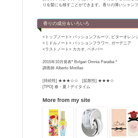
りを髪にも移すことができます。香りの薄いシャン
香りの成分＆いろいろ
<トップノート> パッションフルーツ, ビターオレン
<ミドルノート> パッションフラワー, ガーデニア
<ラストノート> カカオ, ベチバー
2015年10月発表* Bvlgari Omnia Paraiba *
調香師 Alberto Morillas
[持続性] ★★★☆☆ [拡散性] ★★★☆
[TPO] 春・夏 / デイタイム
More from my site