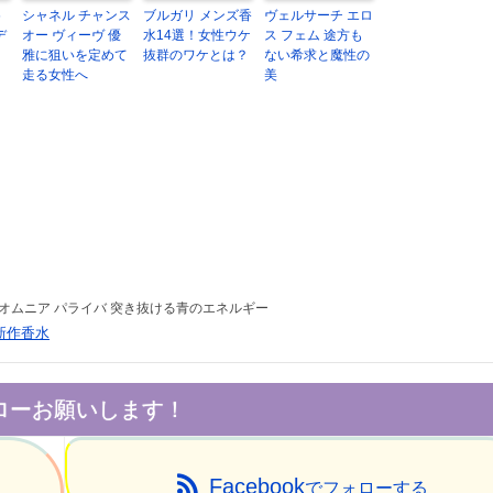
め
シャネル チャンス
ブルガリ メンズ香
ヴェルサーチ エロ
デ
オー ヴィーヴ 優
水14選！女性ウケ
ス フェム 途方も
雅に狙いを定めて
抜群のワケとは？
ない希求と魔性の
走る女性へ
美
オムニア パライバ 突き抜ける青のエネルギー
新作香水
ローお願いします！
Facebook
でフォローする