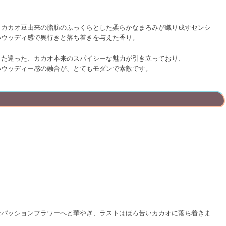
、カカオ豆由来の脂肪のふっくらとした柔らかなまろみが織り成すセンシ
いウッディ感で奥行きと落ち着きを与えた香り。
また違った、カカオ本来のスパイシーな魅力が引き立っており、
いウッディー感の融合が、とてもモダンで素敵です。
なパッションフラワーへと華やぎ、ラストはほろ苦いカカオに落ち着きま