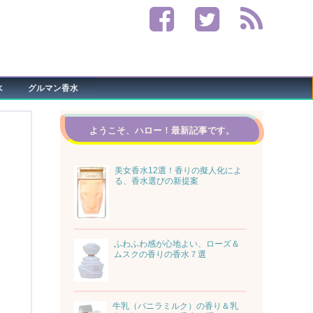
水
グルマン香水
ようこそ、ハロー！最新記事です。
美女香水12選！香りの擬人化によ
る、香水選びの新提案
ふわふわ感が心地よい、ローズ＆
ムスクの香りの香水７選
牛乳（バニラミルク）の香り＆乳