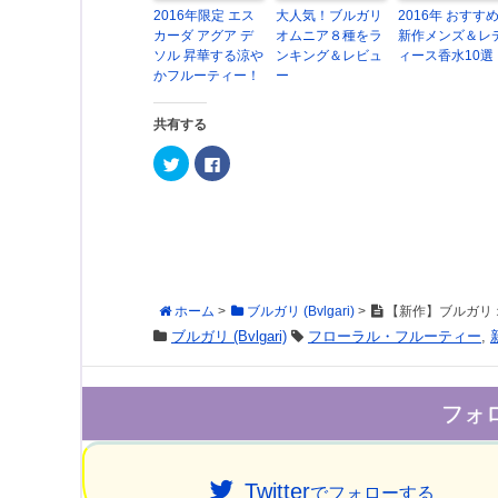
2016年限定 エス
大人気！ブルガリ
2016年 おすす
カーダ アグア デ
オムニア８種をラ
新作メンズ＆レ
ソル 昇華する涼や
ンキング＆レビュ
ィース香水10選
かフルーティー！
ー
共有する
ク
F
リ
a
ッ
c
ク
e
し
b
て
o
T
o
w
k
i
で
t
共
t
有
e
す
ホーム
>
ブルガリ (Bvlgari)
>
【新作】ブルガリ 
r
る
で
に
ブルガリ (Bvlgari)
フローラル・フルーティー
,
共
は
有
ク
(
リ
新
ッ
し
ク
フォ
い
し
ウ
て
ィ
く
ン
だ
ド
さ
ウ
い
Twitter
で
(
でフォローする