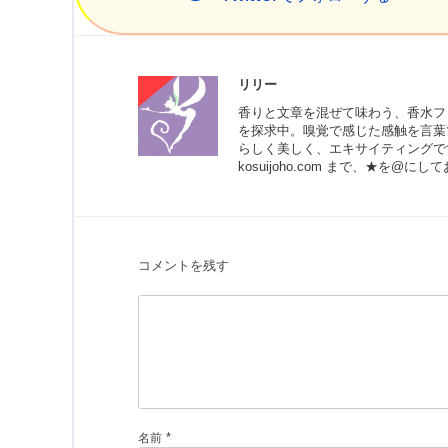
開
新
き
し
ま
い
す
ウ
)
ィ
ン
ド
リリー
ウ
で
香りと文章を混ぜて味わう、香水フ
開
き
を探求中。嗅覚で感じた感触を言葉
ま
らしく美しく、エキサイティングで
す
)
kosuijoho.com まで、★を@に
コメントを残す
*
名前