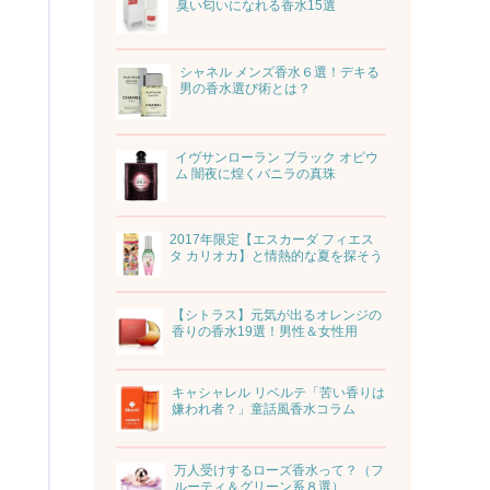
臭い匂いになれる香水15選
シャネル メンズ香水６選！デキる
男の香水選び術とは？
イヴサンローラン ブラック オピウ
ム 闇夜に煌くバニラの真珠
2017年限定【エスカーダ フィエス
タ カリオカ】と情熱的な夏を探そう
【シトラス】元気が出るオレンジの
香りの香水19選！男性＆女性用
キャシャレル リベルテ「苦い香りは
嫌われ者？」童話風香水コラム
万人受けするローズ香水って？（フ
ルーティ＆グリーン系８選）