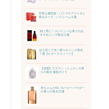
甘美な個性派！バニラやプラリネと
香るローズ・パフューム８選
戦う男に！スパイシーな香りのお
すすめメンズ香水11選
ほろ苦くて甘い香りのメンズ香水
７選【ビタースウィート】
【清楚】スズラン（ミュゲ）の香
りの香水 徹底ガイド
赤ちゃんの匂い＆ベビーパウダー
の香りの香水15選