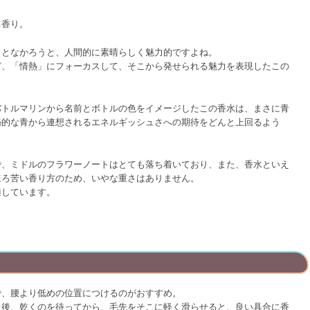
る香り。
うとなかろうと、人間的に素晴らしく魅力的ですよね。
ど、「情熱」にフォーカスして、そこから発せられる魅力を表現したこの
バトルマリンから名前とボトルの色をイメージしたこの香水は、まさに青
秘的な青から連想されるエネルギッシュさへの期待をどんと上回るよう
で、ミドルのフラワーノートはとても落ち着いており、また、香水といえ
ほろ苦い香り方のため、いやな重さはありません。
適しています。
で、腰より低めの位置につけるのがおすすめ。
た後、乾くのを待ってから、毛先をそこに軽く滑らせると、良い具合に香