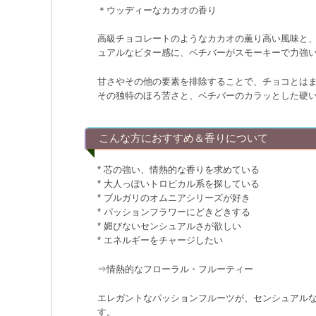
＊ウッディーなカカオの香り
高級チョコレートのようなカカオの薫り高い風味と
ュアルなビター感に、ベチバーがスモーキーで力強
甘さやその他の要素を排除することで、チョコとは
その独特のほろ苦さと、ベチバーのカラッとした硬
こんな方におすすめ＆香りについて
* 芯の強い、情熱的な香りを求めている
* 大人っぽいトロピカル系を探している
* ブルガリのオムニアシリーズが好き
* パッションフラワーにどきどきする
* 媚びないセンシュアルさが欲しい
* エネルギーをチャージしたい
⇒情熱的なフローラル・フルーティー
エレガントなパッションフルーツが、センシュアル
す。