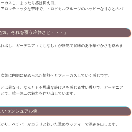
ォーカスし、まったり感は抑え目。
、アロマティックな苦味で、トロピカルフルーツのハッピーな甘さとのバ
色気。それを覆う冷静さと・・・」
流れ出し、ガーデニア（くちなし）が妖艶で旨味のある華やかさを絡めま
、次第に内側に秘められた情熱へとフォーカスしていく感じです。
さとは異なり、なんとも不思議な静けさを感じる甘い香りで、ガーデニア
ことで、唯一無二の魅力を作り出しています。
しいセンシュアル像」
広がり、ベチバーがカラリと乾いた重めウッディーで深みを出します。