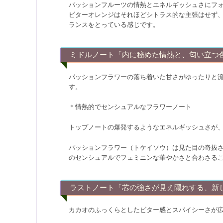
パッションフルーツの情熱とエネルギッシュさにフ
ビターオレンジはそれほどシトラス的な主張はせず
ランスをとっている感じです。
ミドルノート「内に秘めた情熱と、匂い立つ
パッションフラワーの落ち着いた甘さがゆったりと
す。
＊情熱的でセンシュアルなフラワーノート
トップノートの爆発するようなエネルギッシュさが
パッションフラワー（トケイソウ）は見た目の奇抜
のセンシュアルでフェミニンな華やかさと合わさる
ラストノート「芯の強さが見え隠れする、新
カカオのふっくらとしたビター感とスパイシーさが