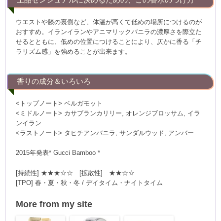
ウエストや膝の裏側など、体温が高くて低めの場所につけるのが
おすすめ。イランイランやアニマリックバニラの濃厚さを際立た
せるとともに、低めの位置につけることにより、仄かに香る「チ
ラリズム感」を強めることが出来ます。
香りの成分＆いろいろ
<トップノート> ベルガモット
<ミドルノート> カサブランカリリー, オレンジブロッサム, イラ
ンイラン
<ラストノート> タヒチアンバニラ, サンダルウッド, アンバー
2015年発表* Gucci Bamboo *
[持続性] ★★★☆☆ [拡散性] ★★☆☆
[TPO] 春・夏・秋・冬 / デイタイム・ナイトタイム
More from my site