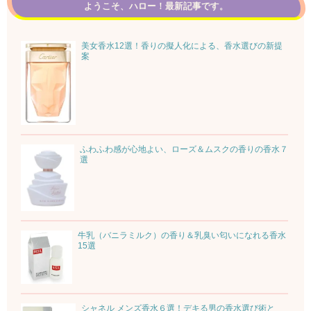
ようこそ、ハロー！最新記事です。
美女香水12選！香りの擬人化による、香水選びの新提
案
ふわふわ感が心地よい、ローズ＆ムスクの香りの香水７
選
牛乳（バニラミルク）の香り＆乳臭い匂いになれる香水
15選
シャネル メンズ香水６選！デキる男の香水選び術と