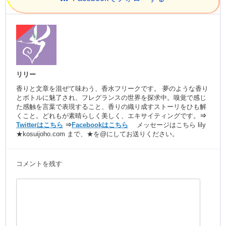
)
ィ
ン
ド
ウ
で
開
き
ま
す
)
リリー
香りと文章を混ぜて味わう、香水フリークです。 夢のような香り
とボトルに魅了され、フレグランスの世界を探求中。嗅覚で感じ
た感触を言葉で表現すること、香りの織り成すストーリをひも解
くこと。どれもが素晴らしく美しく、エキサイティングです。
⇒
Twitterはこちら
⇒
Facebookはこちら
メッセージはこちら lily
★kosuijoho.com まで、★を@にしてお送りください。
コメントを残す