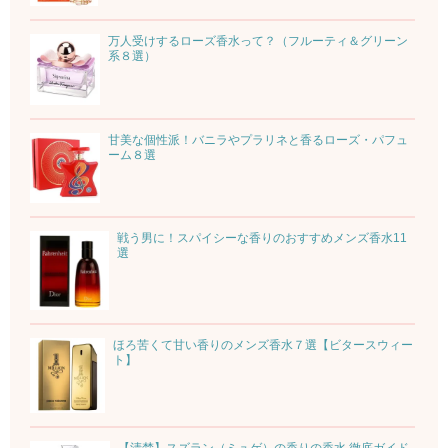
万人受けするローズ香水って？（フルーティ＆グリーン
系８選）
甘美な個性派！バニラやプラリネと香るローズ・パフュ
ーム８選
戦う男に！スパイシーな香りのおすすめメンズ香水11
選
ほろ苦くて甘い香りのメンズ香水７選【ビタースウィー
ト】
【清楚】スズラン（ミュゲ）の香りの香水 徹底ガイド