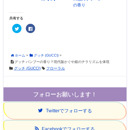
の香り
共有する
ク
F
リ
a
ッ
c
ク
e
し
b
て
o
T
o
w
k
i
で
ホーム
>
グッチ (GUCCI)
>
t
共
t
有
グッチ バンブーの香り？現代版かぐや姫のチラリズムを体現
e
す
グッチ (GUCCI)
フローラル
r
る
で
に
共
は
有
ク
(
リ
新
ッ
し
ク
い
し
フォローお願いします！
ウ
て
ィ
く
ン
だ
ド
さ
Twitter
でフォローする
ウ
い
で
(
開
新
き
し
ま
い
す
ウ
Facebook
でフォローする