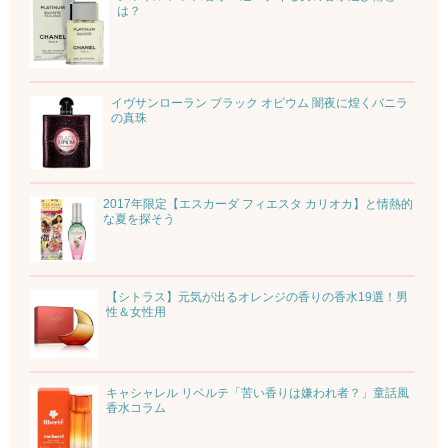
は？
イヴサンローラン ブラック オピウム 闇夜に煌くバニラ
の真珠
2017年限定【エスカーダ フィエスタ カリオカ】と情熱的
な夏を探そう
【シトラス】元気が出るオレンジの香りの香水19選！男
性＆女性用
キャシャレル リベルテ「苦い香りは嫌われ者？」童話風
香水コラム