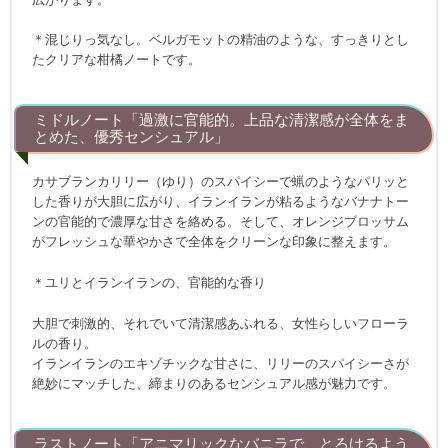
＊混じりっ気なし。ベルガモットの精油のような、すっきりとし
たクリアな柑橘ノートです。
ミドルノート「過激に官能的。上品な清潔感が全体をま
とめた、優秀センシュアル」
カサブランカリリー（ゆり）のスパイシーで蝋のようなパリッと
した香りが大胆に広がり、イランイランが粘るようなバナナトー
ンの官能的で濃厚な甘さを絡める。そして、オレンジブロッサム
がフレッシュな華やかさで全体をクリーンな印象に整えます。
＊ユリとイランイランの、官能的な香り
大胆で刺激的、それでいて清潔感あふれる、女性らしいフローラ
ルの香り。
イランイランのエキゾチックな甘さに、リリーのスパイシーさが
絶妙にマッチした、締まりのあるセンシュアル感が魅力です。
ラストノート「アニマリックなバニラで、とろけるよう