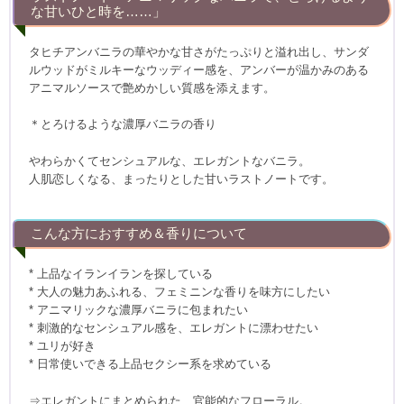
な甘いひと時を……」
タヒチアンバニラの華やかな甘さがたっぷりと溢れ出し、サンダ
ルウッドがミルキーなウッディー感を、アンバーが温かみのある
アニマルソースで艶めかしい質感を添えます。
＊とろけるような濃厚バニラの香り
やわらかくてセンシュアルな、エレガントなバニラ。
人肌恋しくなる、まったりとした甘いラストノートです。
こんな方におすすめ＆香りについて
* 上品なイランイランを探している
* 大人の魅力あふれる、フェミニンな香りを味方にしたい
* アニマリックな濃厚バニラに包まれたい
* 刺激的なセンシュアル感を、エレガントに漂わせたい
* ユリが好き
* 日常使いできる上品セクシー系を求めている
⇒エレガントにまとめられた、官能的なフローラル。