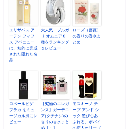
エリザベス ア
大人気！ブルガ
ローズ（薔薇）
ーデン フィフ
リ オムニア８
の香りの香水ま
ス アベニュー
種をランキング
とめ
は、知的に完成
＆レビュー
された隠れた名
品
ロベールピゲ
【究極のエレガ
モスキーノ チ
フラカ をミュ
ンス】ガーデニ
ープ アンド シ
ージカル風にレ
ア(クチナシ)の
ック 遊び心あ
ビュー
香りの香水まと
ふれる、ポパイ
め【１】
の恋人オリーブ