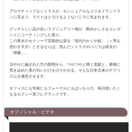
アロマティックなシトラスが、センシュアルなユリ＆イランイラ
ンに高まり、ラストはとろけるようなバニラに包まれます。
グッチらしい品の良いラグジュアリー感が、艶めかしさをエレガ
ントにコーティングした香り。
この香水のセクシーで官能的な面を「現代のかぐや姫」（＝男を
惑わす天才）とするならば、澄んだシトラスやバニラは彼女の
「御簾」。
涼やかに編まれた竹の隙間から、つやつやと輝く黒髪と、着物に
焚き込めた香の匂いだけをのぞかせる、そんな日本古来のチラリ
ズムを連想させます。
オフィスにも学校にもフォーマルにもばっちりの、毎日使いたく
なるセクシー系フレグランスです。
オフィシャル・ビデオ