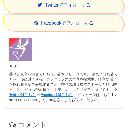
で
(
Twitter
でフォローする
開
新
き
し
ま
い
す
ウ
)
ィ
Facebook
でフォローする
ン
ド
ウ
で
開
き
ま
す
)
リリー
香りと文章を混ぜて味わう、香水フリークです。 夢のような香り
とボトルに魅了され、フレグランスの世界を探求中。嗅覚で感じ
た感触を言葉で表現すること、香りの織り成すストーリをひも解
くこと。どれもが素晴らしく美しく、エキサイティングです。
⇒
Twitterはこちら
⇒
Facebookはこちら
メッセージはこちら lily
★kosuijoho.com まで、★を@にしてお送りください。
コメント