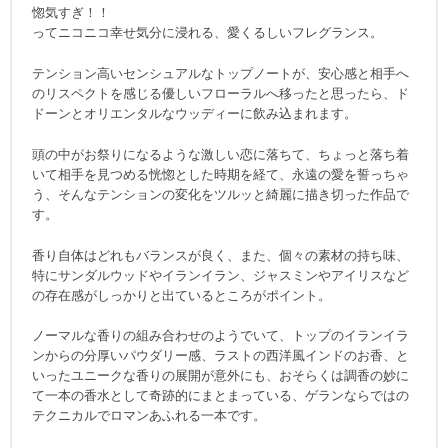
惚気すぎ！！
ってニコニコ幸せ気分に浸れる、愛くるしいフレグランス。
テンション高いセンシュアルなトップノートが、安心感と相手へ
のリスペクトを感じる優しいフローラルへ移ったと思ったら、ド
ドーンとオリエンタルなウッディーに飲み込まれます。
頭の中がお祭りになるような激しい恋に落ちて、ちょっと落ち着
いて相手を見つめる恍惚とした時期を経て、永遠の愛を誓っちゃ
う、そんなテンションの変化をツルッと綺麗に描き切った作品で
す。
香り自体はどれもバランスが良く、また、個々の素材の持ち味、
特にサンダルウッドやイランイラン、ジャスミンやアイリスなど
の存在感がしっかりと出ているところがポイント。
ノーマルな香りの組み合わせのようでいて、トップのイランイラ
ンからの分厚いパウダリー感、ラストの西洋風インドのお香、と
いったユニークな香りの展開が意外にも、おそらくは調香の妙に
て一本の香水として奇跡的にまとまっている、ゲランならではの
テクニカルでロマンあふれる一本です。