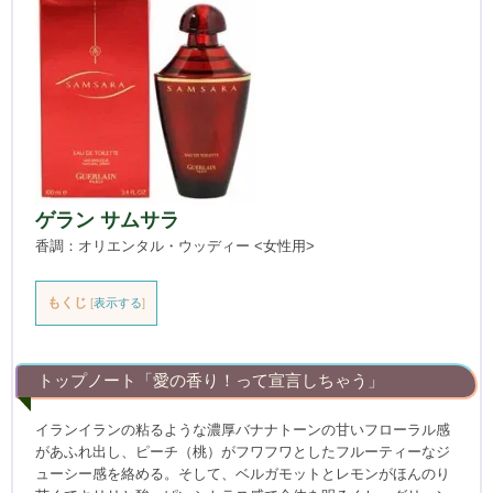
ゲラン サムサラ
香調：オリエンタル・ウッディー <女性用>
もくじ
[
表示する
]
トップノート「愛の香り！って宣言しちゃう」
イランイランの粘るような濃厚バナナトーンの甘いフローラル感
があふれ出し、ピーチ（桃）がフワフワとしたフルーティーなジ
ューシー感を絡める。そして、ベルガモットとレモンがほんのり