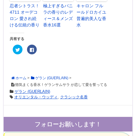
忍者シトラス！
極上すぎるバニ
キャロン フル
4711 オーデコ
ラの香りのレデ
ールドロカイユ
ロン 愛され続
ィース＆メンズ
普遍的美人な香
ける伝統の香り
香水16選
水
共有する
ク
F
リ
a
ッ
c
ク
e
し
b
て
o
T
o
w
k
i
で
ホーム
>
ゲラン (GUERLAIN)
>
t
共
t
有
惚気まくる香水！ゲランサムサラ が恋して愛を誓ってる
e
す
ゲラン (GUERLAIN)
r
る
で
に
オリエンタル・ウッディ
,
クラシック名香
共
は
有
ク
(
リ
新
ッ
し
ク
い
し
ウ
て
フォローお願いします！
ィ
く
ン
だ
ド
さ
ウ
い