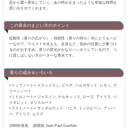
恋から愛へ変化していく、あの時が止まったような幸福な時間を
思い出させてくれます。
この香水のまとい方のポイント
拡散性（香りの広がり）・持続性（香りの持ち）共にとてもヘビ
ーなので、ウエストや太もも、足首など、低めの位置に少量つけ
るのがおすすめ。香りの変化がかなりハッキリしているので、つ
け直しはしない方がベターな香水です。
香りの成分＆いろいろ
<トップノート> イランイラン, ピーチ, ベルガモット, レモン, グ
リーンノート
<ミドルノート> ジャスミン, ナルキッソス, ローズ, アイリス, バ
イオレット, オリスルート
<ラストノート> サンダルウッド, バニラ, トンカビーン, アンバ
ー, アイリス, ムスク
1989年発表, 調香師 Jean-Paul Guerlain