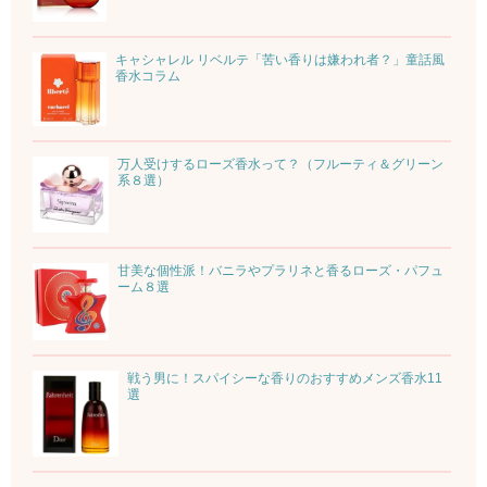
キャシャレル リベルテ「苦い香りは嫌われ者？」童話風
香水コラム
万人受けするローズ香水って？（フルーティ＆グリーン
系８選）
甘美な個性派！バニラやプラリネと香るローズ・パフュ
ーム８選
戦う男に！スパイシーな香りのおすすめメンズ香水11
選