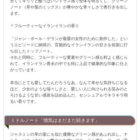
苦くてキリリと酸っぱいシトラス感で全体を明るくし、グリーン
ノート（草や葉のミックス）が爽やかな青々しさで奥行きを出し
ます。
＊フルーティーなイランイランの香り
「ジャン・ポール・ゲランが最愛の女性のために創作した」とい
うエピソードに納得の、官能的なイランイランの甘さを前面に打
ち出したトップノート。
それと同時に、フルーティーな要素やグリーン感も程よく感じら
れて、イランイラン香水の中でも特に上品で健康的な印象に仕上
がっています。
本当にとても愛してたんだろうなあ、なんて幸せな気持ちになる
ほど、少女のような瑞々しさと、愛しい人に向けられる笑みのと
ろけるような甘い感覚を詰め込んだ、センシュアルでキラキラ明
るい香りです。
ミドルノート「惚気はまだまだ続きます」
ジャスミンの草の葉にも似た優雅なグリーン感があふれ出し、ナ