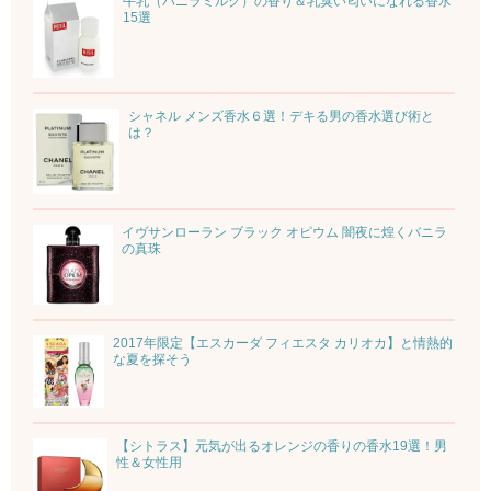
牛乳（バニラミルク）の香り＆乳臭い匂いになれる香水
15選
シャネル メンズ香水６選！デキる男の香水選び術と
は？
イヴサンローラン ブラック オピウム 闇夜に煌くバニラ
の真珠
2017年限定【エスカーダ フィエスタ カリオカ】と情熱的
な夏を探そう
【シトラス】元気が出るオレンジの香りの香水19選！男
性＆女性用