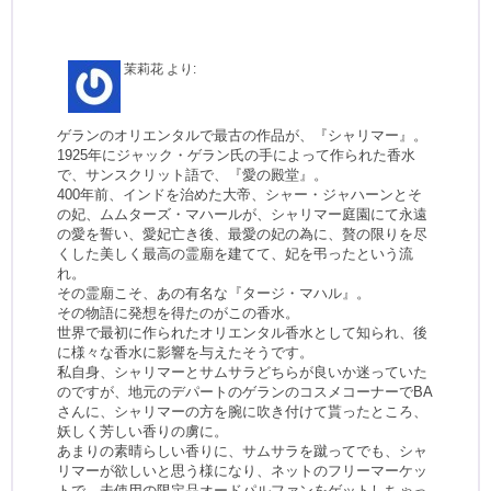
茉莉花
より:
ゲランのオリエンタルで最古の作品が、『シャリマー』。
1925年にジャック・ゲラン氏の手によって作られた香水
で、サンスクリット語で、『愛の殿堂』。
400年前、インドを治めた大帝、シャー・ジャハーンとそ
の妃、ムムターズ・マハールが、シャリマー庭園にて永遠
の愛を誓い、愛妃亡き後、最愛の妃の為に、贅の限りを尽
くした美しく最高の霊廟を建てて、妃を弔ったという流
れ。
その霊廟こそ、あの有名な『タージ・マハル』。
その物語に発想を得たのがこの香水。
世界で最初に作られたオリエンタル香水として知られ、後
に様々な香水に影響を与えたそうです。
私自身、シャリマーとサムサラどちらが良いか迷っていた
のですが、地元のデパートのゲランのコスメコーナーでBA
さんに、シャリマーの方を腕に吹き付けて貰ったところ、
妖しく芳しい香りの虜に。
あまりの素晴らしい香りに、サムサラを蹴ってでも、シャ
リマーが欲しいと思う様になり、ネットのフリーマーケッ
トで、未使用の限定品オードパルファンをゲットしちゃっ