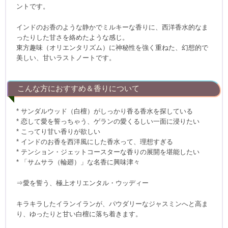
ントです。
インドのお香のような静かでミルキーな香りに、西洋香水的なま
ったりした甘さを絡めたような感じ。
東方趣味（オリエンタリズム）に神秘性を強く重ねた、幻想的で
美しい、甘いラストノートです。
こんな方におすすめ＆香りについて
* サンダルウッド（白檀）がしっかり香る香水を探している
* 恋して愛を誓っちゃう、ゲランの愛くるしい一面に浸りたい
* こってり甘い香りが欲しい
* インドのお香を西洋風にした香水って、理想すぎる
* テンション・ジェットコースターな香りの展開を堪能したい
* 「サムサラ（輪廻）」な名香に興味津々
⇒愛を誓う、極上オリエンタル・ウッディー
キラキラしたイランイランが、パウダリーなジャスミンへと高ま
り、ゆったりと甘い白檀に落ち着きます。