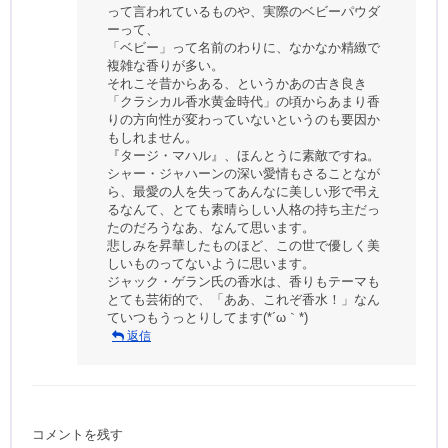
って言われているものや、実際のベビーパウダ
ーって、
「ベビー」って名前のわりに、なかなか精緻で
複雑な香りが多い。
それこそ昔からある、というかあの古き良き
「クラシカル香水黄金時代」の頃からあまり香
りの方向性が変わっていないというのも要因か
もしれません。
『タージ・マハル』、ほんとうに素敵ですね。
シャー・ジャハーンの深い愛情もさることなが
ら、最愛の人を失ってあんなに美しい形で弔え
るなんて、とても素晴らしい人格の持ち主だっ
たのだろうなあ、なんて思います。
悲しみを昇華したものほど、この世で優しく美
しいものってないように思います。
ジャック・ゲラン氏の香水は、香りもテーマも
とても芸術的で、「ああ、これぞ香水！」なん
ていつもうっとりしてます(*´ω｀*)
返信
コメントを残す