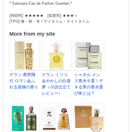
* Samsara Eau de Parfum Guerlain *
[持続性] ★★★★★ [拡散性] ★★★☆
[TPO] 春・秋・冬 / デイタイム・ナイトタイム
More from my site
ゲラン 夜間飛
ゲラン ミツコ
シャネル メン
行 ロマンあふ
あやかしの白昼
ズ香水６選！デ
れる冒険の香り
夢（小説仕立て
キる男の香水選
レビュー）
び術とは？