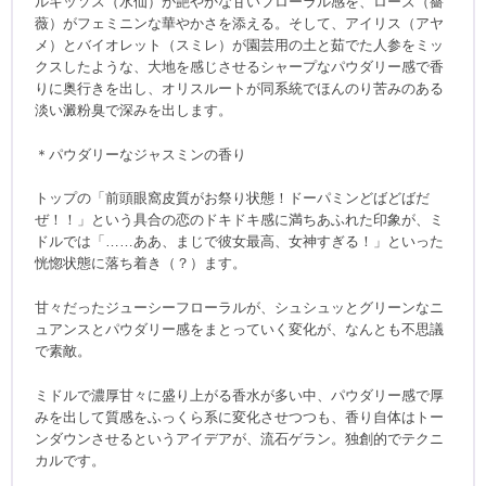
ルキッソス（水仙）が艶やかな甘いフローラル感を、ローズ（薔
薇）がフェミニンな華やかさを添える。そして、アイリス（アヤ
メ）とバイオレット（スミレ）が園芸用の土と茹でた人参をミッ
クスしたような、大地を感じさせるシャープなパウダリー感で香
りに奥行きを出し、オリスルートが同系統でほんのり苦みのある
淡い澱粉臭で深みを出します。
＊パウダリーなジャスミンの香り
トップの「前頭眼窩皮質がお祭り状態！ドーパミンどばどばだ
ぜ！！」という具合の恋のドキドキ感に満ちあふれた印象が、ミ
ドルでは「……ああ、まじで彼女最高、女神すぎる！」といった
恍惚状態に落ち着き（？）ます。
甘々だったジューシーフローラルが、シュシュッとグリーンなニ
ュアンスとパウダリー感をまとっていく変化が、なんとも不思議
で素敵。
ミドルで濃厚甘々に盛り上がる香水が多い中、パウダリー感で厚
みを出して質感をふっくら系に変化させつつも、香り自体はトー
ンダウンさせるというアイデアが、流石ゲラン。独創的でテクニ
カルです。