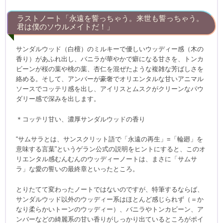
ラストノート「永遠を誓っちゃう。来世も誓っちゃう。
君は僕のソウルメイトだ！」
サンダルウッド（白檀）のミルキーで優しいウッディー感（木の
香り）があふれ出し、バニラが華やかで癖になる甘さを、トンカ
ビーンが桜の葉や桃の葉、杏仁を混ぜたような複雑な芳ばしさを
絡める。そして、アンバーが豪奢でオリエンタルな甘いアニマル
ソースでコッテリ感を出し、アイリスとムスクがクリーンなパウ
ダリー感で深みを出します。
＊コッテリ甘い、濃厚サンダルウッドの香り
“サムサラとは、サンスクリット語で「永遠の再生」=「輪廻」を
意味する言葉”というゲラン公式の説明をヒントにすると、このオ
リエンタル感むんむんのウッディーノートは、まさに「サムサ
ラ」な愛の誓いの最終章といったところ。
とりたてて変わったノートではないのですが、特筆するならば、
サンダルウッド以外のウッディー系はほとんど感じられず（＝か
なり柔らかいトーンのウッディー）、バニラやトンカビーン、ア
ンバーなどの綺麗系の甘い香りがしっかり出ているところがポイ