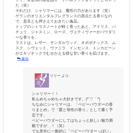
た（笑）
それだけ、シャリマーには、魔性の力があります（笑）
ゲランのオリエンタルフレグランスの原点たる香りなの
で、是非とも押さえておきたい逸品。
トップのシトラスノートが軽く香ったあと、アイリス、パ
チュリ、ジャスミン、ローズ、ヴェティヴァーがパウダリ
ーな香りを。
ラストは、レザー、サンダルウッド、オポポナックス、ム
スク、シヴェット、ヴァニラ、インセンス、トンカビーン
がエキゾチックでむせかえる様な甘い香りを拡げます。
返信
リリー
より:
シャリマー！！
私もめちゃめちゃ大好きです。(*´▽｀*)
ちなみにシャリマーは、「ベビーパウダーの香
りまとめ」で「愛と母性の香り」として書く予
定です。
ベビーパウダーにしてはちょっと妖しい魅力満
載ですが…！（笑）
でも意外に一般的に「ベビーパウダーっぽい」